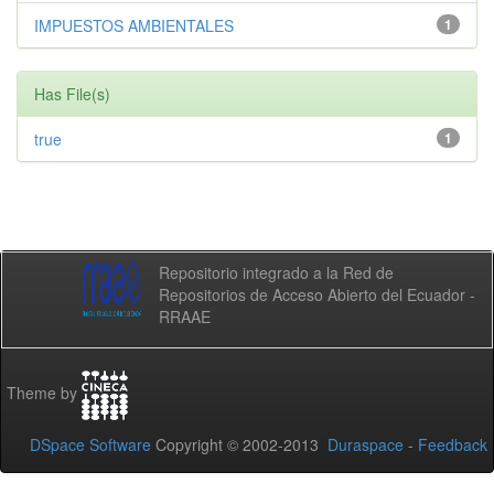
IMPUESTOS AMBIENTALES
1
Has File(s)
true
1
Repositorio integrado a la Red de
Repositorios de Acceso Abierto del Ecuador -
RRAAE
Theme by
DSpace Software
Copyright © 2002-2013
Duraspace
-
Feedback