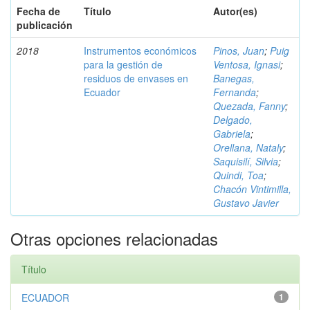
Fecha de
Título
Autor(es)
publicación
2018
Instrumentos económicos
Pinos, Juan
;
Puig
para la gestión de
Ventosa, Ignasi
;
residuos de envases en
Banegas,
Ecuador
Fernanda
;
Quezada, Fanny
;
Delgado,
Gabriela
;
Orellana, Nataly
;
Saquisilí, Silvia
;
Quindi, Toa
;
Chacón Vintimilla,
Gustavo Javier
Otras opciones relacionadas
Título
ECUADOR
1