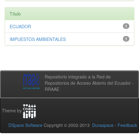
Título
ECUADOR
1
IMPUESTOS AMBIENTALES
1
Repositorio integrado a la Red de
Repositorios de Acceso Abierto del Ecuador -
RRAAE
Theme by
DSpace Software
Copyright © 2002-2013
Duraspace
-
Feedback