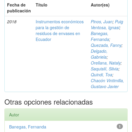
Fecha de
Título
Autor(es)
publicación
2018
Instrumentos económicos
Pinos, Juan
;
Puig
para la gestión de
Ventosa, Ignasi
;
residuos de envases en
Banegas,
Ecuador
Fernanda
;
Quezada, Fanny
;
Delgado,
Gabriela
;
Orellana, Nataly
;
Saquisilí, Silvia
;
Quindi, Toa
;
Chacón Vintimilla,
Gustavo Javier
Otras opciones relacionadas
Autor
Banegas, Fernanda
1