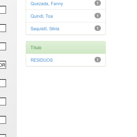
Quezada, Fanny
1
Quindi, Toa
1
Saquisilí, Silvia
1
Título
RESIDUOS
1