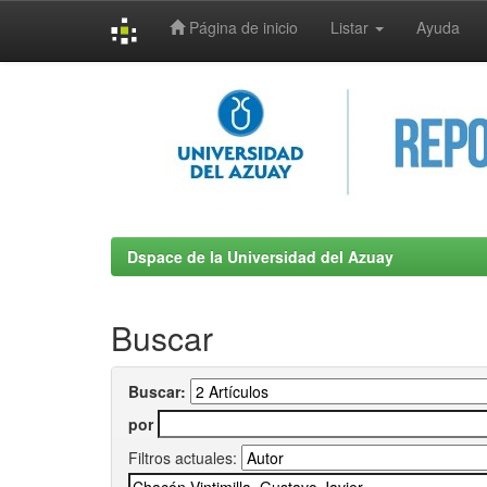
Página de inicio
Listar
Ayuda
Skip
navigation
Dspace de la Universidad del Azuay
Buscar
Buscar:
por
Filtros actuales: