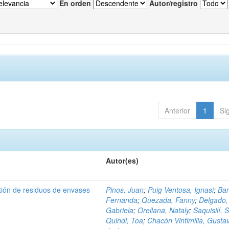
En orden
Autor/registro
Anterior
1
Si
Autor(es)
tión de residuos de envases
Pinos, Juan
;
Puig Ventosa, Ignasi
;
Ba
Fernanda
;
Quezada, Fanny
;
Delgado,
Gabriela
;
Orellana, Nataly
;
Saquisilí, S
Quindi, Toa
;
Chacón Vintimilla, Gusta