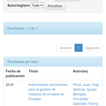
Autor/registro
Resultados 1-1 de 1.
Anterior
1
Siguiente
Resultados por ítem:
Fecha de
Título
Autor(es)
publicación
2018
Instrumentos económicos
Pinos, Juan
;
Puig
para la gestión de
Ventosa, Ignasi
;
residuos de envases en
Banegas,
Ecuador
Fernanda
;
Quezada, Fanny
;