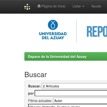
Página de inicio
Listar
Ayuda
Skip
navigation
Dspace de la Universidad del Azuay
Buscar
Buscar:
por
Filtros actuales: