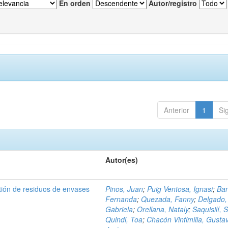
En orden
Autor/registro
Anterior
1
Si
Autor(es)
tión de residuos de envases
Pinos, Juan
;
Puig Ventosa, Ignasi
;
Ba
Fernanda
;
Quezada, Fanny
;
Delgado,
Gabriela
;
Orellana, Nataly
;
Saquisilí, S
Quindi, Toa
;
Chacón Vintimilla, Gusta