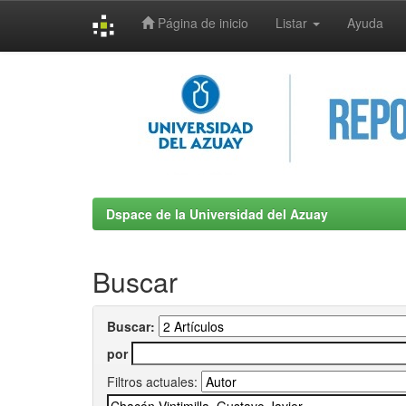
Página de inicio
Listar
Ayuda
Skip
navigation
Dspace de la Universidad del Azuay
Buscar
Buscar:
por
Filtros actuales: