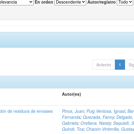
En orden
Autor/registro
Anterior
1
Si
Autor(es)
tión de residuos de envases
Pinos, Juan
;
Puig Ventosa, Ignasi
;
Ba
Fernanda
;
Quezada, Fanny
;
Delgado,
Gabriela
;
Orellana, Nataly
;
Saquisilí, S
Quindi, Toa
;
Chacón Vintimilla, Gusta