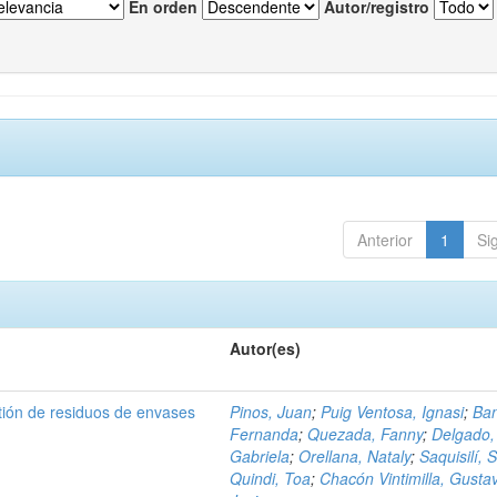
En orden
Autor/registro
Anterior
1
Si
Autor(es)
tión de residuos de envases
Pinos, Juan
;
Puig Ventosa, Ignasi
;
Ba
Fernanda
;
Quezada, Fanny
;
Delgado,
Gabriela
;
Orellana, Nataly
;
Saquisilí, S
Quindi, Toa
;
Chacón Vintimilla, Gusta