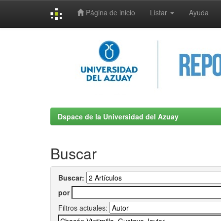
Página de inicio
Listar
Ayuda
Skip
navigation
Dspace de la Universidad del Azuay
Buscar
Buscar:
por
Filtros actuales: