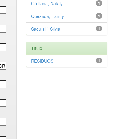
Orellana, Nataly
1
Quezada, Fanny
1
Saquisilí, Silvia
1
Título
RESIDUOS
1