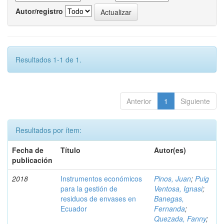
Autor/registro
Resultados 1-1 de 1.
Anterior
1
Siguiente
Resultados por ítem:
Fecha de
Título
Autor(es)
publicación
2018
Instrumentos económicos
Pinos, Juan
;
Puig
para la gestión de
Ventosa, Ignasi
;
residuos de envases en
Banegas,
Ecuador
Fernanda
;
Quezada, Fanny
;