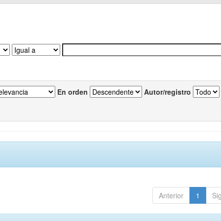
En orden
Autor/registro
Anterior
1
Si