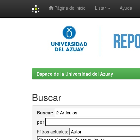
Página de inicio
Listar
Ayuda
Skip
navigation
Dspace de la Universidad del Azuay
Buscar
Buscar:
por
Filtros actuales: