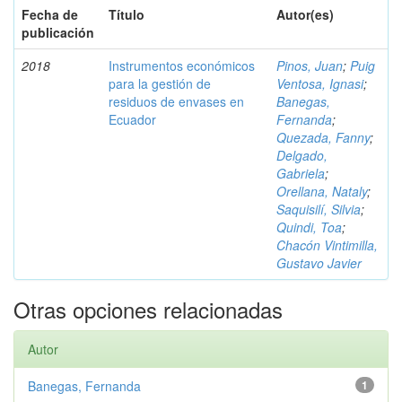
Fecha de
Título
Autor(es)
publicación
2018
Instrumentos económicos
Pinos, Juan
;
Puig
para la gestión de
Ventosa, Ignasi
;
residuos de envases en
Banegas,
Ecuador
Fernanda
;
Quezada, Fanny
;
Delgado,
Gabriela
;
Orellana, Nataly
;
Saquisilí, Silvia
;
Quindi, Toa
;
Chacón Vintimilla,
Gustavo Javier
Otras opciones relacionadas
Autor
Banegas, Fernanda
1