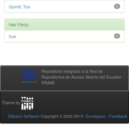
Quindi, Toa
1
Has File(s)
true
1
Repositorio integrado a la Red de
Repositorios de Acceso Abierto del Ecuador -
RRAAE
Theme by
DSpace Software
Copyright © 2002-2013
Duraspace
-
Feedback