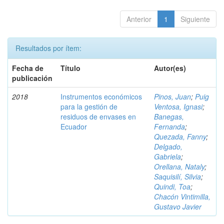
Anterior
1
Siguiente
Resultados por ítem:
Fecha de
Título
Autor(es)
publicación
2018
Instrumentos económicos
Pinos, Juan
;
Puig
para la gestión de
Ventosa, Ignasi
;
residuos de envases en
Banegas,
Ecuador
Fernanda
;
Quezada, Fanny
;
Delgado,
Gabriela
;
Orellana, Nataly
;
Saquisilí, Silvia
;
Quindi, Toa
;
Chacón Vintimilla,
Gustavo Javier