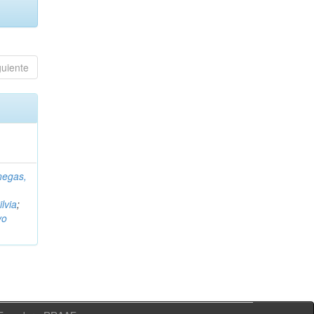
guiente
negas,
ilvia
;
vo