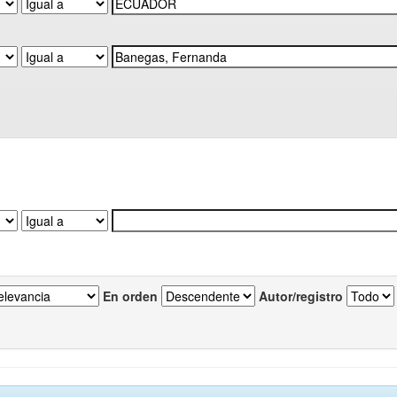
En orden
Autor/registro