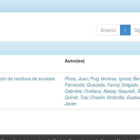
Anterior
1
Si
Autor(es)
tión de residuos de envases
Pinos, Juan
;
Puig Ventosa, Ignasi
;
Ba
Fernanda
;
Quezada, Fanny
;
Delgado,
Gabriela
;
Orellana, Nataly
;
Saquisilí, S
Quindi, Toa
;
Chacón Vintimilla, Gusta
Javier