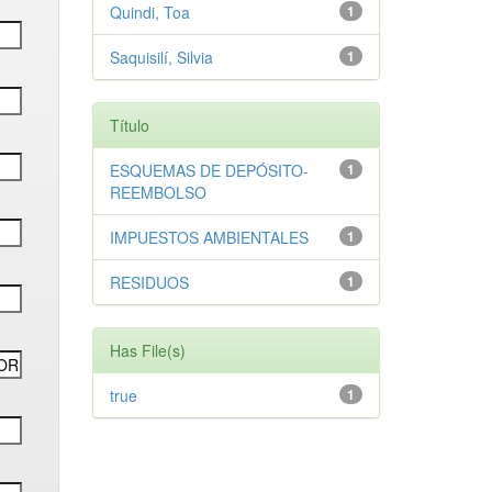
Quindi, Toa
1
Saquisilí, Silvia
1
Título
ESQUEMAS DE DEPÓSITO-
1
REEMBOLSO
IMPUESTOS AMBIENTALES
1
RESIDUOS
1
Has File(s)
true
1