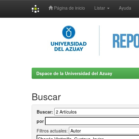
Página de inicio
Listar
Ayuda
Skip
navigation
Dspace de la Universidad del Azuay
Buscar
Buscar:
por
Filtros actuales: