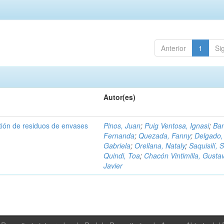
Anterior
1
Si
Autor(es)
tión de residuos de envases
Pinos, Juan
;
Puig Ventosa, Ignasi
;
Ba
Fernanda
;
Quezada, Fanny
;
Delgado,
Gabriela
;
Orellana, Nataly
;
Saquisilí, S
Quindi, Toa
;
Chacón Vintimilla, Gusta
Javier