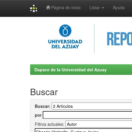
Página de inicio
Listar
Ayuda
Skip
navigation
Dspace de la Universidad del Azuay
Buscar
Buscar:
por
Filtros actuales: