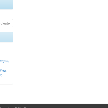
guiente
negas,
ilvia
;
vo