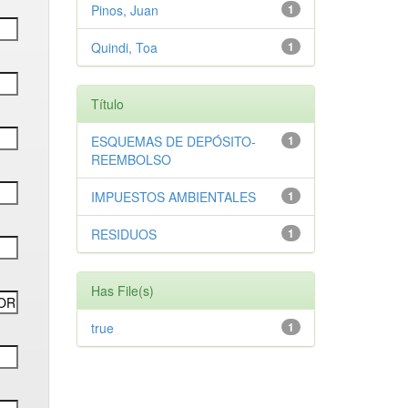
Pinos, Juan
1
Quindi, Toa
1
Título
ESQUEMAS DE DEPÓSITO-
1
REEMBOLSO
IMPUESTOS AMBIENTALES
1
RESIDUOS
1
Has File(s)
true
1