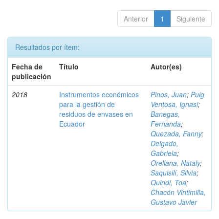
Anterior
1
Siguiente
Resultados por ítem:
Fecha de
Título
Autor(es)
publicación
2018
Instrumentos económicos
Pinos, Juan
;
Puig
para la gestión de
Ventosa, Ignasi
;
residuos de envases en
Banegas,
Ecuador
Fernanda
;
Quezada, Fanny
;
Delgado,
Gabriela
;
Orellana, Nataly
;
Saquisilí, Silvia
;
Quindi, Toa
;
Chacón Vintimilla,
Gustavo Javier