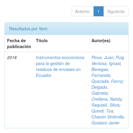
Anterior
1
Siguiente
Resultados por ítem:
Fecha de
Título
Autor(es)
publicación
2018
Instrumentos económicos
Pinos, Juan
;
Puig
para la gestión de
Ventosa, Ignasi
;
residuos de envases en
Banegas,
Ecuador
Fernanda
;
Quezada, Fanny
;
Delgado,
Gabriela
;
Orellana, Nataly
;
Saquisilí, Silvia
;
Quindi, Toa
;
Chacón Vintimilla,
Gustavo Javier