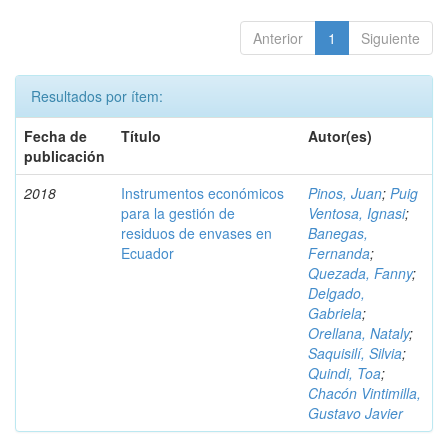
Anterior
1
Siguiente
Resultados por ítem:
Fecha de
Título
Autor(es)
publicación
2018
Instrumentos económicos
Pinos, Juan
;
Puig
para la gestión de
Ventosa, Ignasi
;
residuos de envases en
Banegas,
Ecuador
Fernanda
;
Quezada, Fanny
;
Delgado,
Gabriela
;
Orellana, Nataly
;
Saquisilí, Silvia
;
Quindi, Toa
;
Chacón Vintimilla,
Gustavo Javier