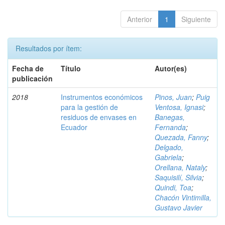
Anterior
1
Siguiente
Resultados por ítem:
Fecha de
Título
Autor(es)
publicación
2018
Instrumentos económicos
Pinos, Juan
;
Puig
para la gestión de
Ventosa, Ignasi
;
residuos de envases en
Banegas,
Ecuador
Fernanda
;
Quezada, Fanny
;
Delgado,
Gabriela
;
Orellana, Nataly
;
Saquisilí, Silvia
;
Quindi, Toa
;
Chacón Vintimilla,
Gustavo Javier