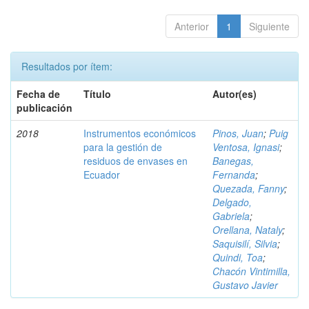
Anterior
1
Siguiente
Resultados por ítem:
Fecha de
Título
Autor(es)
publicación
2018
Instrumentos económicos
Pinos, Juan
;
Puig
para la gestión de
Ventosa, Ignasi
;
residuos de envases en
Banegas,
Ecuador
Fernanda
;
Quezada, Fanny
;
Delgado,
Gabriela
;
Orellana, Nataly
;
Saquisilí, Silvia
;
Quindi, Toa
;
Chacón Vintimilla,
Gustavo Javier