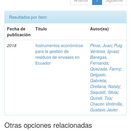
Anterior
1
Siguiente
Resultados por ítem:
Fecha de
Título
Autor(es)
publicación
2018
Instrumentos económicos
Pinos, Juan
;
Puig
para la gestión de
Ventosa, Ignasi
;
residuos de envases en
Banegas,
Ecuador
Fernanda
;
Quezada, Fanny
;
Delgado,
Gabriela
;
Orellana, Nataly
;
Saquisilí, Silvia
;
Quindi, Toa
;
Chacón Vintimilla,
Gustavo Javier
Otras opciones relacionadas