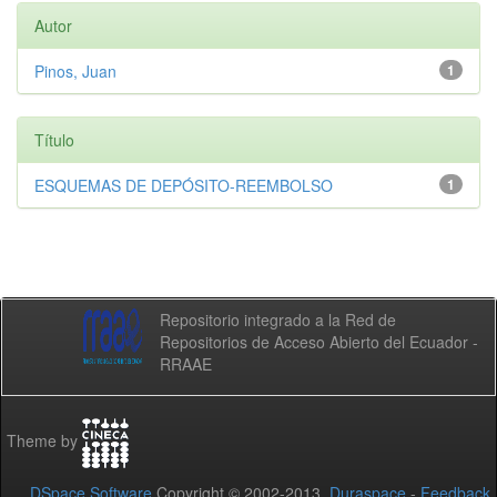
Autor
Pinos, Juan
1
Título
ESQUEMAS DE DEPÓSITO-REEMBOLSO
1
Repositorio integrado a la Red de
Repositorios de Acceso Abierto del Ecuador -
RRAAE
Theme by
DSpace Software
Copyright © 2002-2013
Duraspace
-
Feedback