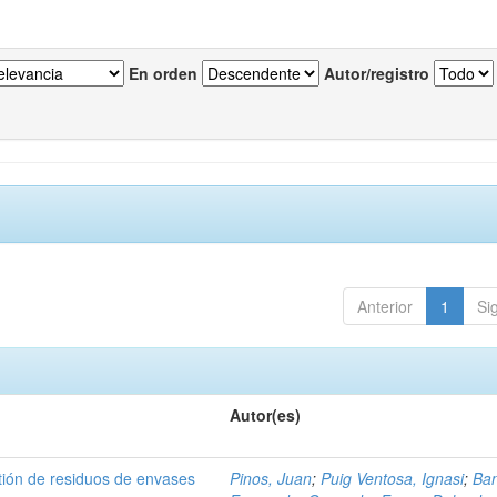
En orden
Autor/registro
Anterior
1
Si
Autor(es)
tión de residuos de envases
Pinos, Juan
;
Puig Ventosa, Ignasi
;
Ba