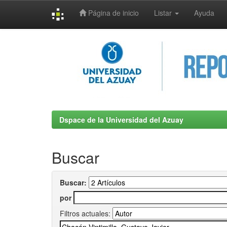
Página de inicio
Listar
Ayuda
Skip
navigation
Dspace de la Universidad del Azuay
Buscar
Buscar:
por
Filtros actuales: