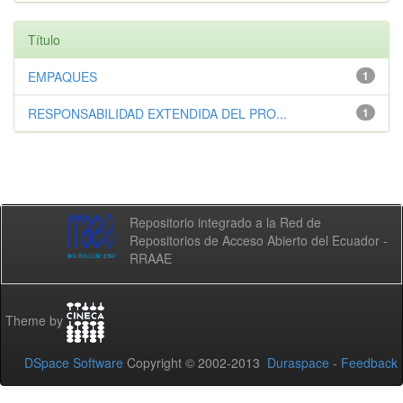
Título
EMPAQUES
1
RESPONSABILIDAD EXTENDIDA DEL PRO...
1
Repositorio integrado a la Red de
Repositorios de Acceso Abierto del Ecuador -
RRAAE
Theme by
DSpace Software
Copyright © 2002-2013
Duraspace
-
Feedback