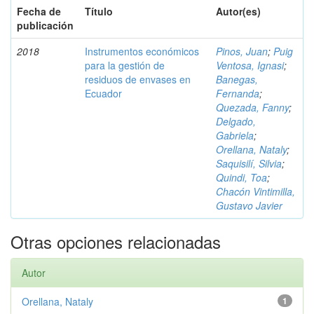
Fecha de
Título
Autor(es)
publicación
2018
Instrumentos económicos
Pinos, Juan
;
Puig
para la gestión de
Ventosa, Ignasi
;
residuos de envases en
Banegas,
Ecuador
Fernanda
;
Quezada, Fanny
;
Delgado,
Gabriela
;
Orellana, Nataly
;
Saquisilí, Silvia
;
Quindi, Toa
;
Chacón Vintimilla,
Gustavo Javier
Otras opciones relacionadas
Autor
Orellana, Nataly
1