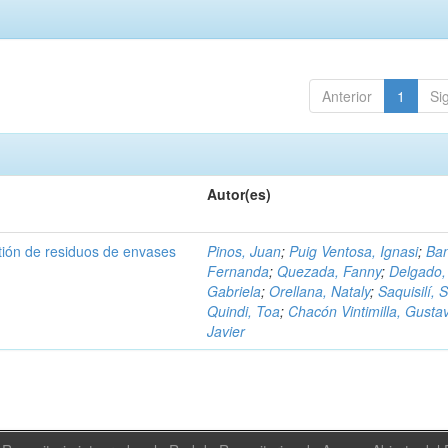
Anterior
1
Si
Autor(es)
tión de residuos de envases
Pinos, Juan
;
Puig Ventosa, Ignasi
;
Ba
Fernanda
;
Quezada, Fanny
;
Delgado,
Gabriela
;
Orellana, Nataly
;
Saquisilí, S
Quindi, Toa
;
Chacón Vintimilla, Gusta
Javier