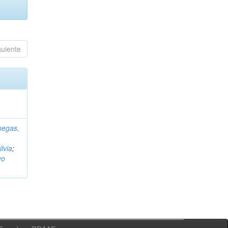
guiente
negas,
ilvia
;
vo