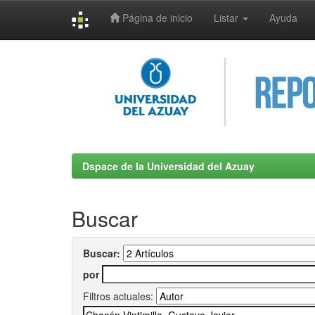
Página de inicio
Listar
Ayuda
Skip
navigation
Dspace de la Universidad del Azuay
Buscar
Buscar:
por
Filtros actuales: