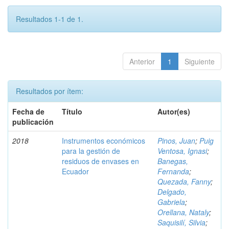
Resultados 1-1 de 1.
Anterior
1
Siguiente
Resultados por ítem:
Fecha de
Título
Autor(es)
publicación
2018
Instrumentos económicos
Pinos, Juan
;
Puig
para la gestión de
Ventosa, Ignasi
;
residuos de envases en
Banegas,
Ecuador
Fernanda
;
Quezada, Fanny
;
Delgado,
Gabriela
;
Orellana, Nataly
;
Saquisilí, Silvia
;