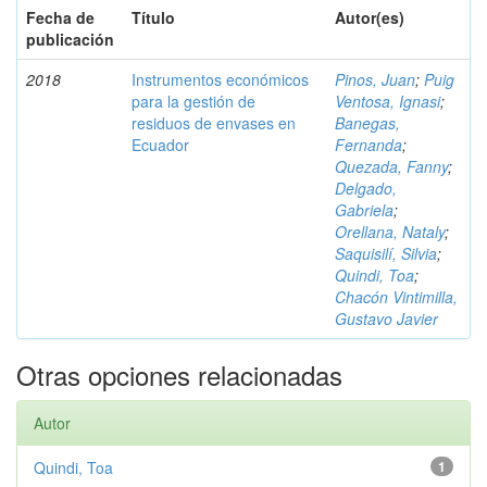
Fecha de
Título
Autor(es)
publicación
2018
Instrumentos económicos
Pinos, Juan
;
Puig
para la gestión de
Ventosa, Ignasi
;
residuos de envases en
Banegas,
Ecuador
Fernanda
;
Quezada, Fanny
;
Delgado,
Gabriela
;
Orellana, Nataly
;
Saquisilí, Silvia
;
Quindi, Toa
;
Chacón Vintimilla,
Gustavo Javier
Otras opciones relacionadas
Autor
Quindi, Toa
1