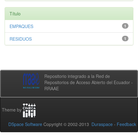
Título
EMPAQUES
1
RESIDUOS
1
Repositorio integrado a la Red de
Repositorios de Acceso Abierto del Ecuador -
RRAAE
Theme by
DSpace Software
Copyright © 2002-2013
Duraspace
-
Feedback