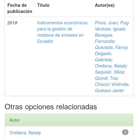
Fecha de
Título
Autor(es)
publicación
2018
Instrumentos económicos
Pinos, Juan
;
Puig
para la gestión de
Ventosa, Ignasi
;
residuos de envases en
Banegas,
Ecuador
Fernanda
;
Quezada, Fanny
;
Delgado,
Gabriela
;
Orellana, Nataly
;
Saquisilí, Silvia
;
Quindi, Toa
;
Chacón Vintimilla,
Gustavo Javier
Otras opciones relacionadas
Autor
Orellana, Nataly
1