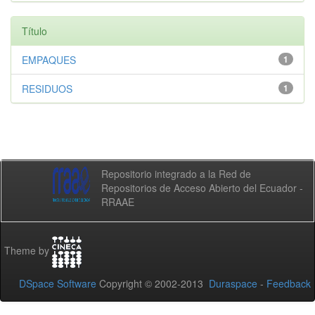
Título
EMPAQUES
1
RESIDUOS
1
Repositorio integrado a la Red de
Repositorios de Acceso Abierto del Ecuador -
RRAAE
Theme by
DSpace Software
Copyright © 2002-2013
Duraspace
-
Feedback