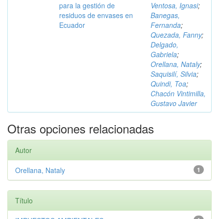
para la gestión de
Ventosa, Ignasi
;
residuos de envases en
Banegas,
Ecuador
Fernanda
;
Quezada, Fanny
;
Delgado,
Gabriela
;
Orellana, Nataly
;
Saquisilí, Silvia
;
Quindi, Toa
;
Chacón Vintimilla,
Gustavo Javier
Otras opciones relacionadas
Autor
Orellana, Nataly
1
Título