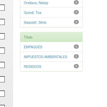
Orellana, Nataly
1
Quindi, Toa
1
Saquisilí, Silvia
1
Título
EMPAQUES
1
IMPUESTOS AMBIENTALES
1
RESIDUOS
1