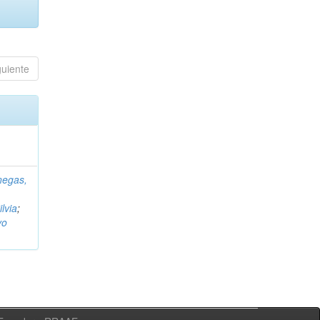
guiente
negas,
ilvia
;
vo