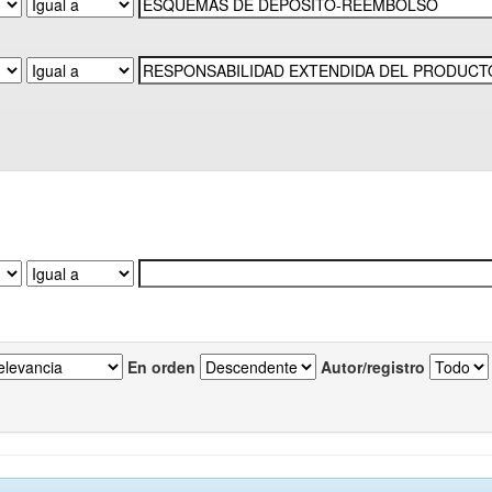
En orden
Autor/registro