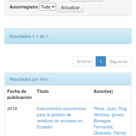
Autor/registro
Resultados 1-1 de 1.
Anterior
1
Siguiente
Resultados por ítem:
Fecha de
Título
Autor(es)
publicación
2018
Instrumentos económicos
Pinos, Juan
;
Puig
para la gestión de
Ventosa, Ignasi
;
residuos de envases en
Banegas,
Ecuador
Fernanda
;
Quezada, Fanny
;