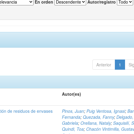
En orden
Autor/registro
Anterior
1
Si
Autor(es)
tión de residuos de envases
Pinos, Juan
;
Puig Ventosa, Ignasi
;
Ba
Fernanda
;
Quezada, Fanny
;
Delgado,
Gabriela
;
Orellana, Nataly
;
Saquisilí, S
Quindi, Toa
;
Chacón Vintimilla, Gusta