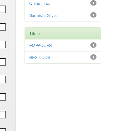
Quindi, Toa
1
Saquisilí, Silvia
1
Título
EMPAQUES
1
RESIDUOS
1