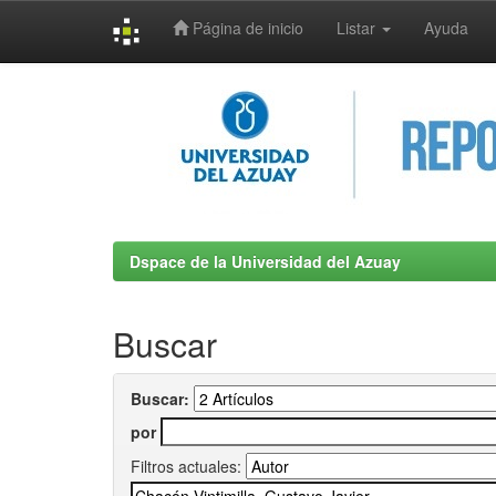
Página de inicio
Listar
Ayuda
Skip
navigation
Dspace de la Universidad del Azuay
Buscar
Buscar:
por
Filtros actuales: