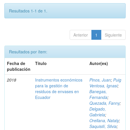
Resultados 1-1 de 1.
Anterior
1
Siguiente
Resultados por ítem:
Fecha de
Título
Autor(es)
publicación
2018
Instrumentos económicos
Pinos, Juan
;
Puig
para la gestión de
Ventosa, Ignasi
;
residuos de envases en
Banegas,
Ecuador
Fernanda
;
Quezada, Fanny
;
Delgado,
Gabriela
;
Orellana, Nataly
;
Saquisilí, Silvia
;