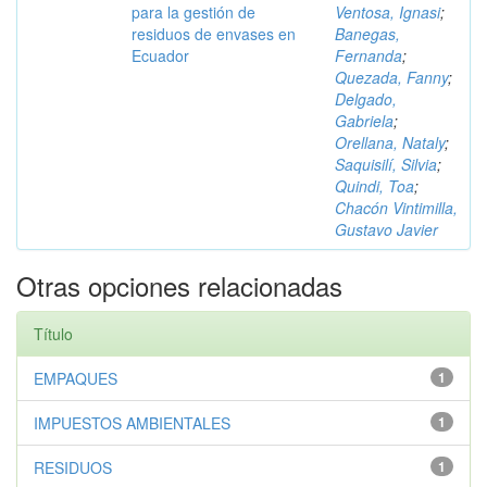
para la gestión de
Ventosa, Ignasi
;
residuos de envases en
Banegas,
Ecuador
Fernanda
;
Quezada, Fanny
;
Delgado,
Gabriela
;
Orellana, Nataly
;
Saquisilí, Silvia
;
Quindi, Toa
;
Chacón Vintimilla,
Gustavo Javier
Otras opciones relacionadas
Título
EMPAQUES
1
IMPUESTOS AMBIENTALES
1
RESIDUOS
1