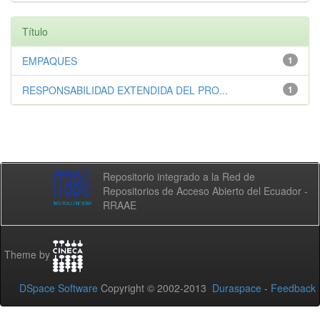
Título
EMPAQUES
1
RESPONSABILIDAD EXTENDIDA DEL PRO...
1
Repositorio integrado a la Red de
Repositorios de Acceso Abierto del Ecuador -
RRAAE
Theme by
DSpace Software
Copyright © 2002-2013
Duraspace
-
Feedback