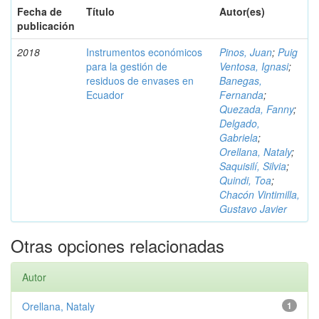
Fecha de
Título
Autor(es)
publicación
2018
Instrumentos económicos
Pinos, Juan
;
Puig
para la gestión de
Ventosa, Ignasi
;
residuos de envases en
Banegas,
Ecuador
Fernanda
;
Quezada, Fanny
;
Delgado,
Gabriela
;
Orellana, Nataly
;
Saquisilí, Silvia
;
Quindi, Toa
;
Chacón Vintimilla,
Gustavo Javier
Otras opciones relacionadas
Autor
Orellana, Nataly
1