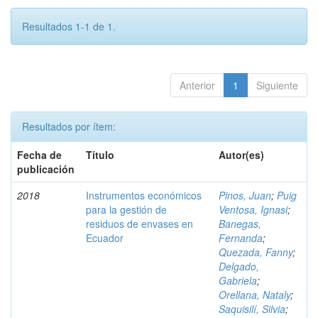
Resultados 1-1 de 1.
Anterior
1
Siguiente
Resultados por ítem:
Fecha de
Título
Autor(es)
publicación
2018
Instrumentos económicos
Pinos, Juan
;
Puig
para la gestión de
Ventosa, Ignasi
;
residuos de envases en
Banegas,
Ecuador
Fernanda
;
Quezada, Fanny
;
Delgado,
Gabriela
;
Orellana, Nataly
;
Saquisilí, Silvia
;