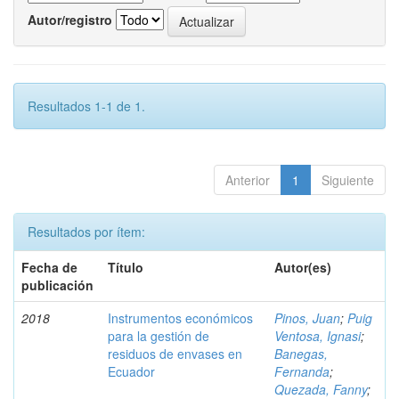
Autor/registro
Resultados 1-1 de 1.
Anterior
1
Siguiente
Resultados por ítem:
Fecha de
Título
Autor(es)
publicación
2018
Instrumentos económicos
Pinos, Juan
;
Puig
para la gestión de
Ventosa, Ignasi
;
residuos de envases en
Banegas,
Ecuador
Fernanda
;
Quezada, Fanny
;