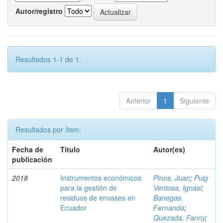
Autor/registro
Resultados 1-1 de 1.
Anterior
1
Siguiente
Resultados por ítem:
Fecha de
Título
Autor(es)
publicación
2018
Instrumentos económicos
Pinos, Juan
;
Puig
para la gestión de
Ventosa, Ignasi
;
residuos de envases en
Banegas,
Ecuador
Fernanda
;
Quezada, Fanny
;