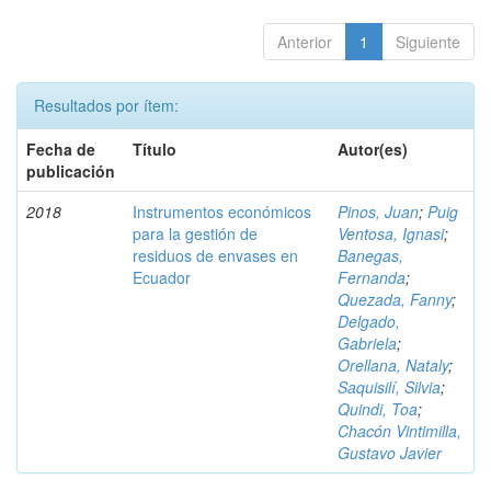
Anterior
1
Siguiente
Resultados por ítem:
Fecha de
Título
Autor(es)
publicación
2018
Instrumentos económicos
Pinos, Juan
;
Puig
para la gestión de
Ventosa, Ignasi
;
residuos de envases en
Banegas,
Ecuador
Fernanda
;
Quezada, Fanny
;
Delgado,
Gabriela
;
Orellana, Nataly
;
Saquisilí, Silvia
;
Quindi, Toa
;
Chacón Vintimilla,
Gustavo Javier