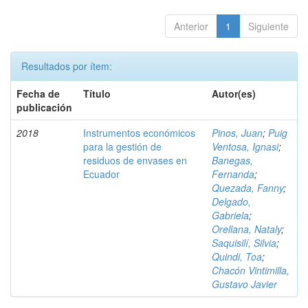
Anterior
1
Siguiente
Resultados por ítem:
Fecha de
Título
Autor(es)
publicación
2018
Instrumentos económicos
Pinos, Juan
;
Puig
para la gestión de
Ventosa, Ignasi
;
residuos de envases en
Banegas,
Ecuador
Fernanda
;
Quezada, Fanny
;
Delgado,
Gabriela
;
Orellana, Nataly
;
Saquisilí, Silvia
;
Quindi, Toa
;
Chacón Vintimilla,
Gustavo Javier