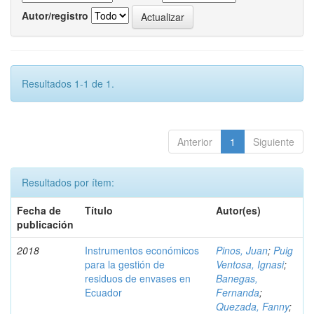
Autor/registro
Resultados 1-1 de 1.
Anterior
1
Siguiente
Resultados por ítem:
Fecha de
Título
Autor(es)
publicación
2018
Instrumentos económicos
Pinos, Juan
;
Puig
para la gestión de
Ventosa, Ignasi
;
residuos de envases en
Banegas,
Ecuador
Fernanda
;
Quezada, Fanny
;