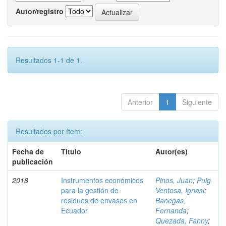
Autor/registro
Resultados 1-1 de 1.
Anterior
1
Siguiente
Resultados por ítem:
Fecha de
Título
Autor(es)
publicación
2018
Instrumentos económicos
Pinos, Juan
;
Puig
para la gestión de
Ventosa, Ignasi
;
residuos de envases en
Banegas,
Ecuador
Fernanda
;
Quezada, Fanny
;