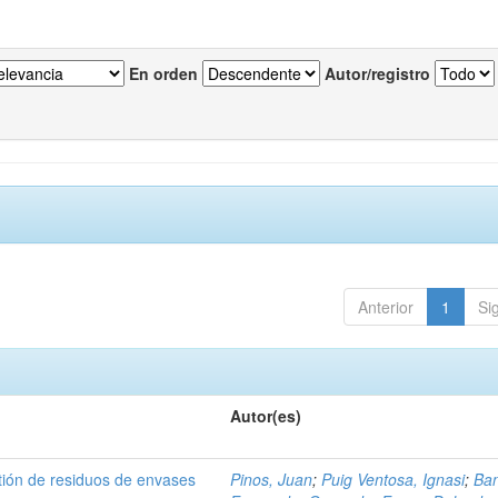
En orden
Autor/registro
Anterior
1
Si
Autor(es)
tión de residuos de envases
Pinos, Juan
;
Puig Ventosa, Ignasi
;
Ba