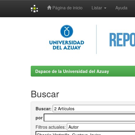
Página de inicio
Listar
Ayuda
Skip
navigation
Dspace de la Universidad del Azuay
Buscar
Buscar:
por
Filtros actuales: