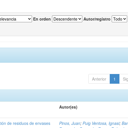
En orden
Autor/registro
Anterior
1
Si
Autor(es)
tión de residuos de envases
Pinos, Juan
;
Puig Ventosa, Ignasi
;
Ba