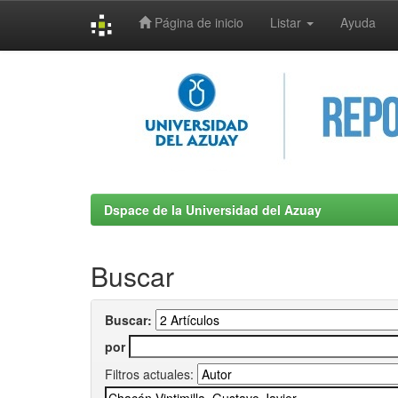
Página de inicio
Listar
Ayuda
Skip
navigation
Dspace de la Universidad del Azuay
Buscar
Buscar:
por
Filtros actuales: