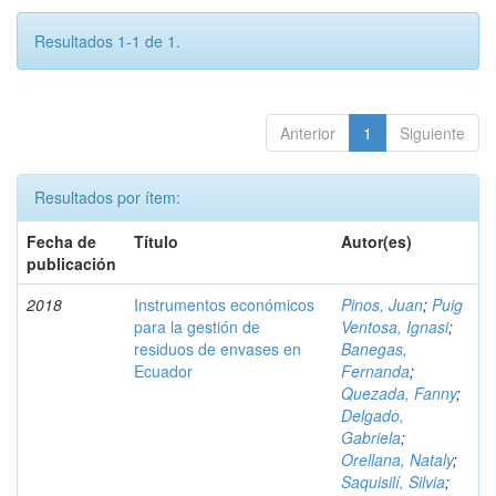
Resultados 1-1 de 1.
Anterior
1
Siguiente
Resultados por ítem:
Fecha de
Título
Autor(es)
publicación
2018
Instrumentos económicos
Pinos, Juan
;
Puig
para la gestión de
Ventosa, Ignasi
;
residuos de envases en
Banegas,
Ecuador
Fernanda
;
Quezada, Fanny
;
Delgado,
Gabriela
;
Orellana, Nataly
;
Saquisilí, Silvia
;