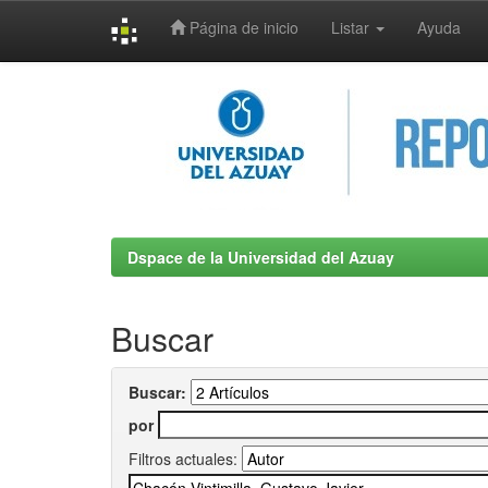
Página de inicio
Listar
Ayuda
Skip
navigation
Dspace de la Universidad del Azuay
Buscar
Buscar:
por
Filtros actuales: