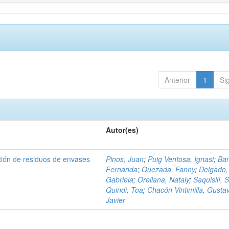
Anterior
1
Si
Autor(es)
tión de residuos de envases
Pinos, Juan
;
Puig Ventosa, Ignasi
;
Ba
Fernanda
;
Quezada, Fanny
;
Delgado,
Gabriela
;
Orellana, Nataly
;
Saquisilí, S
Quindi, Toa
;
Chacón Vintimilla, Gusta
Javier