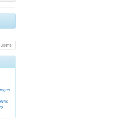
guiente
negas,
ilvia
;
vo