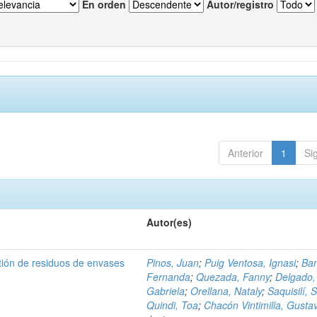
En orden
Autor/registro
Anterior
1
Si
Autor(es)
tión de residuos de envases
Pinos, Juan
;
Puig Ventosa, Ignasi
;
Ba
Fernanda
;
Quezada, Fanny
;
Delgado,
Gabriela
;
Orellana, Nataly
;
Saquisilí, S
Quindi, Toa
;
Chacón Vintimilla, Gusta