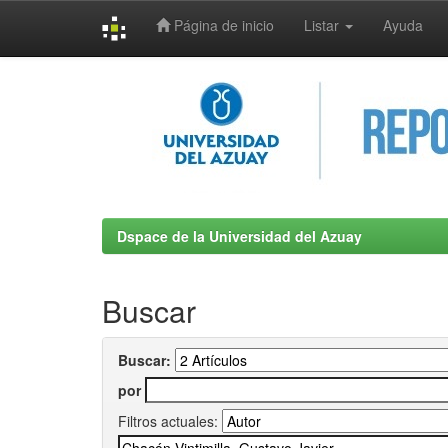
Página de inicio
Listar
Ayuda
Skip
navigation
Dspace de la Universidad del Azuay
Buscar
Buscar:
por
Filtros actuales: