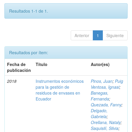
Resultados 1-1 de 1.
Anterior
1
Siguiente
Resultados por ítem:
Fecha de
Título
Autor(es)
publicación
2018
Instrumentos económicos
Pinos, Juan
;
Puig
para la gestión de
Ventosa, Ignasi
;
residuos de envases en
Banegas,
Ecuador
Fernanda
;
Quezada, Fanny
;
Delgado,
Gabriela
;
Orellana, Nataly
;
Saquisilí, Silvia
;