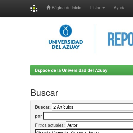
Página de inicio
Listar
Ayuda
Skip
navigation
Dspace de la Universidad del Azuay
Buscar
Buscar:
por
Filtros actuales: