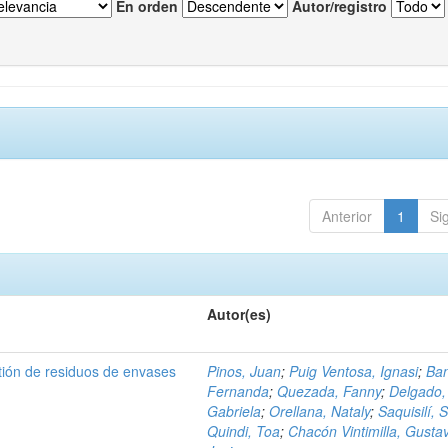
En orden
Autor/registro
Anterior
1
Si
Autor(es)
tión de residuos de envases
Pinos, Juan
;
Puig Ventosa, Ignasi
;
Ba
Fernanda
;
Quezada, Fanny
;
Delgado,
Gabriela
;
Orellana, Nataly
;
Saquisilí, S
Quindi, Toa
;
Chacón Vintimilla, Gusta