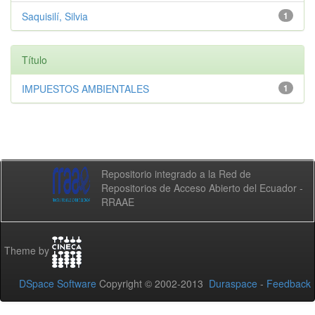
Saquisilí, Silvia
1
Título
IMPUESTOS AMBIENTALES
1
Repositorio integrado a la Red de
Repositorios de Acceso Abierto del Ecuador -
RRAAE
Theme by
DSpace Software
Copyright © 2002-2013
Duraspace
-
Feedback