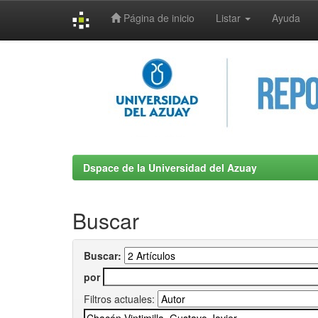
Página de inicio
Listar
Ayuda
Skip
navigation
Dspace de la Universidad del Azuay
Buscar
Buscar:
por
Filtros actuales: