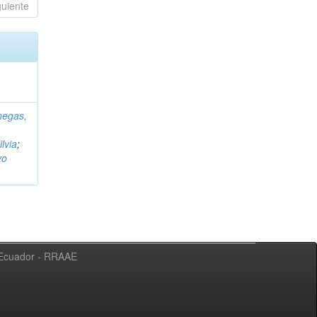
guiente
negas,
ilvia
;
vo
l Ecuador - RRAAE