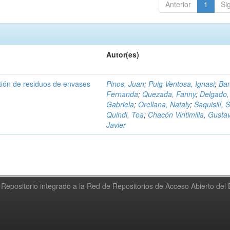
Anterior
1
Si
Autor(es)
tión de residuos de envases
Pinos, Juan
;
Puig Ventosa, Ignasi
;
Ba
Fernanda
;
Quezada, Fanny
;
Delgado,
Gabriela
;
Orellana, Nataly
;
Saquisilí, S
Quindi, Toa
;
Chacón Vintimilla, Gusta
Javier
Repositorio integrado a la Red de Repositorios de Acceso Abierto de