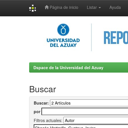
Página de inicio
Listar
Ayuda
Skip
navigation
Dspace de la Universidad del Azuay
Buscar
Buscar:
por
Filtros actuales: