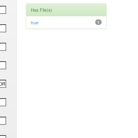
Has File(s)
true
1