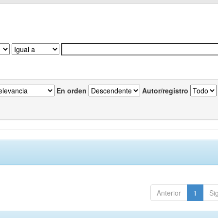
En orden
Autor/registro
Anterior
1
Si