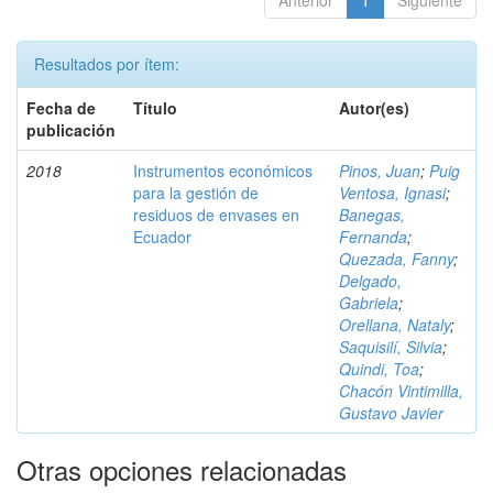
Anterior
1
Siguiente
Resultados por ítem:
Fecha de
Título
Autor(es)
publicación
2018
Instrumentos económicos
Pinos, Juan
;
Puig
para la gestión de
Ventosa, Ignasi
;
residuos de envases en
Banegas,
Ecuador
Fernanda
;
Quezada, Fanny
;
Delgado,
Gabriela
;
Orellana, Nataly
;
Saquisilí, Silvia
;
Quindi, Toa
;
Chacón Vintimilla,
Gustavo Javier
Otras opciones relacionadas