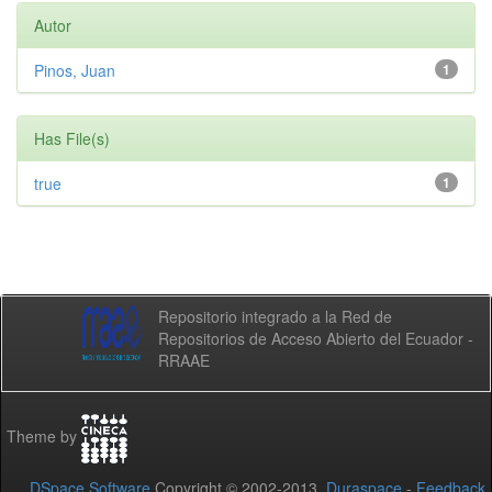
Autor
Pinos, Juan
1
Has File(s)
true
1
Repositorio integrado a la Red de
Repositorios de Acceso Abierto del Ecuador -
RRAAE
Theme by
DSpace Software
Copyright © 2002-2013
Duraspace
-
Feedback